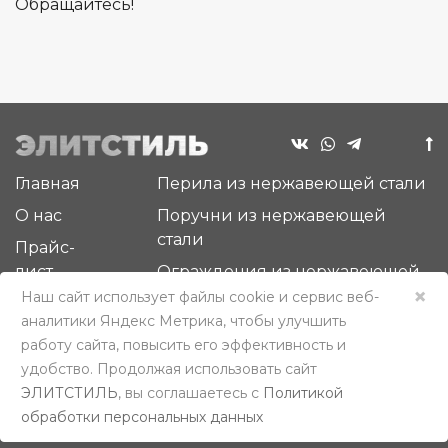
Обращайтесь!
Главная
Перила из нержавеющей стали
О нас
Поручни из нержавеющей
стали
Прайс-
лист
Ограждения из нержавеющей
×
стали
Наш сайт использует файлы cookie и сервис веб-
Новости
аналитики Яндекс Метрика, чтобы улучшить
Комплектующие для изделий
Отзывы
работу сайта, повысить его эффективность и
из нержавеющей стали
Контакты
удобство. Продолжая использовать сайт
ЭЛИТСТИЛЬ
, вы соглашаетесь c
Политикой
©
2026 ЭЛИТСТИЛЬ
обработки персональных данных